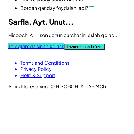
Botdan qanday foydalaniladi?
Sarfla, Ayt, Unut...
Hisobchi AI — sen uchun barchasini eslab qoladi.
Telegramda sinab ko'rish
Ilovada sinab ko‘rish
Terms and Conditions
Privacy Policy
Help & Support
All rights reserved, © HISOBCHI AI LAB MChJ