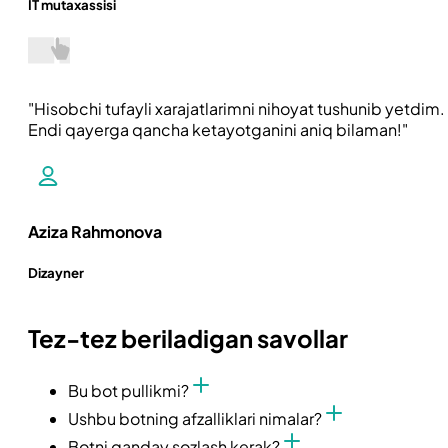
IT mutaxassisi
Hisobchi tufayli xarajatlarimni nihoyat tushunib yetdim.
Endi qayerga qancha ketayotganini aniq bilaman!
Aziza Rahmonova
Dizayner
Tez-tez beriladigan savollar
Bu bot pullikmi?
Ushbu botning afzalliklari nimalar?
Botni qanday sozlash kerak?