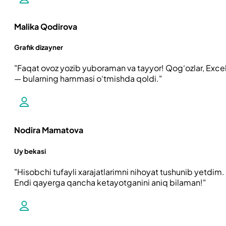
Malika Qodirova
Grafik dizayner
Faqat ovoz yozib yuboraman va tayyor! Qog‘ozlar, Exce
— bularning hammasi o‘tmishda qoldi.
Nodira Mamatova
Uy bekasi
Hisobchi tufayli xarajatlarimni nihoyat tushunib yetdim.
Endi qayerga qancha ketayotganini aniq bilaman!