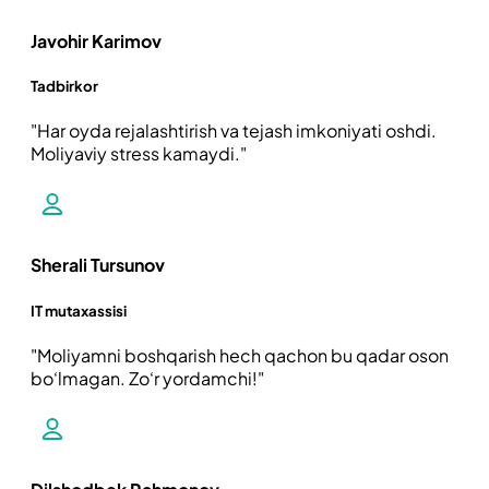
Javohir Karimov
Tadbirkor
Har oyda rejalashtirish va tejash imkoniyati oshdi.
Moliyaviy stress kamaydi.
Sherali Tursunov
IT mutaxassisi
Moliyamni boshqarish hech qachon bu qadar oson
bo‘lmagan. Zo‘r yordamchi!