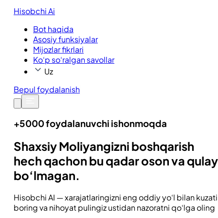
Hisobchi Ai
Bot haqida
Asosiy funksiyalar
Mijozlar fikrlari
Ko‘p so‘ralgan savollar
Uz
Bepul foydalanish
+5000 foydalanuvchi ishonmoqda
Shaxsiy Moliyangizni boshqarish
hech qachon bu qadar oson va qulay
bo‘lmagan.
Hisobchi AI — xarajatlaringizni eng oddiy yo‘l bilan kuzat
boring va nihoyat pulingiz ustidan nazoratni qo‘lga oling