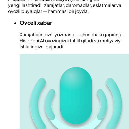
yengillashtiradi. Xarajatlar, daromadlar, eslatmalar va
ovozli buyruqlar — hammasi bir joyda.
Ovozli xabar
Xarajatlaringizni yozmang — shunchaki gapiring.
Hisobchi AI ovozingizni tahlil qiladi va moliyaviy
ishlaringizni bajaradi.