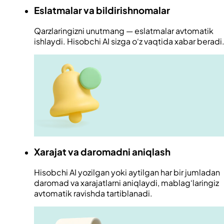
Eslatmalar va bildirishnomalar
Qarzlaringizni unutmang — eslatmalar avtomatik
ishlaydi. Hisobchi AI sizga o‘z vaqtida xabar beradi
Xarajat va daromadni aniqlash
Hisobchi AI yozilgan yoki aytilgan har bir jumladan
daromad va xarajatlarni aniqlaydi, mablag‘laringiz
avtomatik ravishda tartiblanadi.