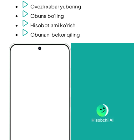
Ovozli xabar yuboring
Obuna bo'ling
Hisobotlarni ko'rish
Obunani bekor qiling