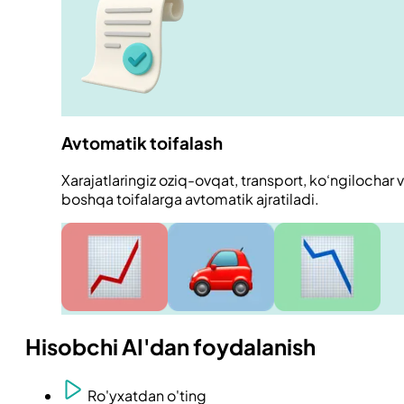
Avtomatik toifalash
Xarajatlaringiz oziq-ovqat, transport, ko‘ngilochar 
boshqa toifalarga avtomatik ajratiladi.
Hisobchi AI'dan foydalanish
Ro'yxatdan o'ting