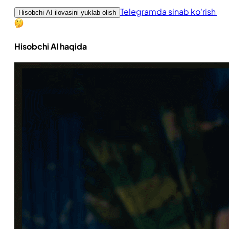
Telegramda sinab ko'rish
Hisobchi AI ilovasini yuklab olish
Hisobchi AI haqida