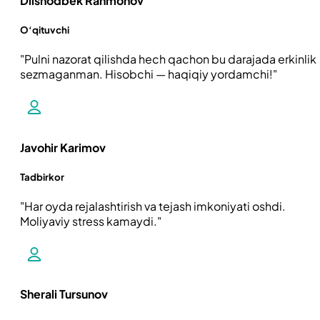
Dilshodbek Rahmonov
O‘qituvchi
Pulni nazorat qilishda hech qachon bu darajada erkinlik
sezmaganman. Hisobchi — haqiqiy yordamchi!
Javohir Karimov
Tadbirkor
Har oyda rejalashtirish va tejash imkoniyati oshdi.
Moliyaviy stress kamaydi.
Sherali Tursunov