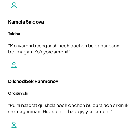
Kamola Saidova
Talaba
Moliyamni boshqarish hech qachon bu qadar oson
bo‘lmagan. Zo‘r yordamchi!
Dilshodbek Rahmonov
O‘qituvchi
Pulni nazorat qilishda hech qachon bu darajada erkinlik
sezmaganman. Hisobchi — haqiqiy yordamchi!